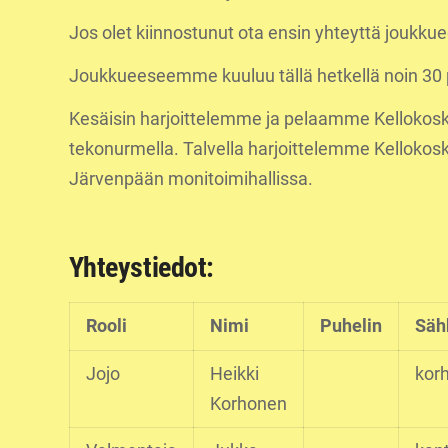
Jos olet kiinnostunut ota ensin yhteyttä joukkue
Joukkueeseemme kuuluu tällä hetkellä noin 30 
Kesäisin harjoittelemme ja pelaamme Kellokosk
tekonurmella. Talvella harjoittelemme Kellokosk
Järvenpään monitoimihallissa.
Yhteystiedot:
Rooli
Nimi
Puhelin
Säh
Jojo
Heikki
kor
Korhonen