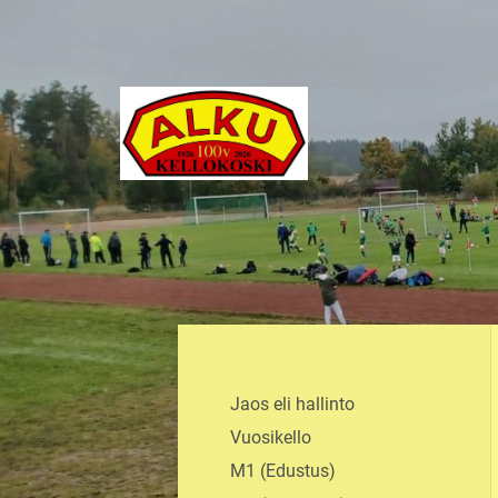
Siirry
sivun
sisältöön
Kellokosken Alku ry
Jaos eli hallinto
Vuosikello
M1 (Edustus)