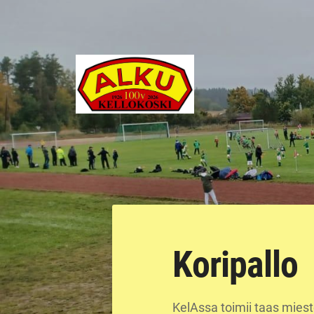
Siirry
sivun
sisältöön
Kellokosken Alku ry
Koripallo
KelAssa toimii taas miest