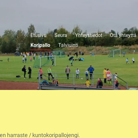
Etusivu
Seura
Yhteystiedot
Ota yhteyttä
Koripallo
Talviuinti
en harraste / kuntokoripallojengi.