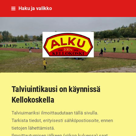
Siirry
Haku ja valikko
sivun
sisältöön
Kellokosken Alku ry
Talviuintikausi on käynnissä
Kellokoskella
Talviuimariksi ilmoittaudutaan tällä sivulla.
Tarkista tiedot,
erityisesti sähköpostiosoite
, ennen
tietojen lähettämistä.
Ilmoittautumisen jälkeen (viikon kuluessa) saat