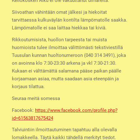
Kellokosken Alku ei ole vakuuttanut uimareita.
Siivoathan vähintään omat jälkesi ja hiekoitat
tarvittaessa kulkuväylän kontilta lämpömatolle saakka.
Lämpömatolle ei saa laittaa hiekkaa tai kiviä.
Rikkoutumisista, huollon tarpeesta tai muista
huomioista tulee ilmoittaa välittömästi tekstiviestillä
Tuusulan kunnan huoltonumeroon (040 314 3491), joka
on avoinna klo 7:30-23:30 arkena ja vkl 7:30-21:30.
Kukaan ei välttämättä salamana pääse paikan päälle
korjaamaan asiaa, mutta saadaan asia eteenpäin ja
korjaus tilattua.
Seuraa meitä somessa
Facebook:
https://www.facebook.com/profile.php?
id=61563817675424
Talviuintiin ilmoittautuminen tapahtuu alla olevalla
lomakkeella. Täytä kaikki tähdellä merkityt tiedot.