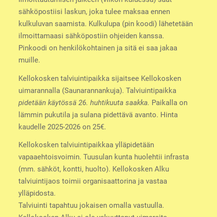
sähköpostiisi laskun, joka tulee maksaa ennen
kulkuluvan saamista. Kulkulupa (pin koodi) lähetetään
ilmoittamaasi sähköpostiin ohjeiden kanssa.
Pinkoodi on henkilökohtainen ja sitä ei saa jakaa
muille.
Kellokosken talviuintipaikka sijaitsee Kellokosken
uimarannalla (Saunarannankuja). Talviuintipaikka
pidetään käytössä 26. huhtikuuta saakka.
Paikalla on
lämmin pukutila ja sulana pidettävä avanto. Hinta
kaudelle 2025-2026 on 25€.
Kellokosken talviuintipaikkaa ylläpidetään
vapaaehtoisvoimin. Tuusulan kunta huolehtii infrasta
(mm. sähköt, kontti, huolto). Kellokosken Alku
talviuintijaos toimii organisaattorina ja vastaa
ylläpidosta.
Talviuinti tapahtuu jokaisen omalla vastuulla.