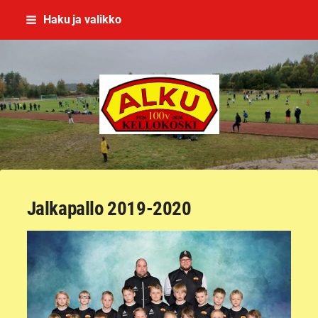
Siirry
Haku ja valikko
sivun
sisältöön
Kellokosken Alku ry
Jalkapallo 2019-2020