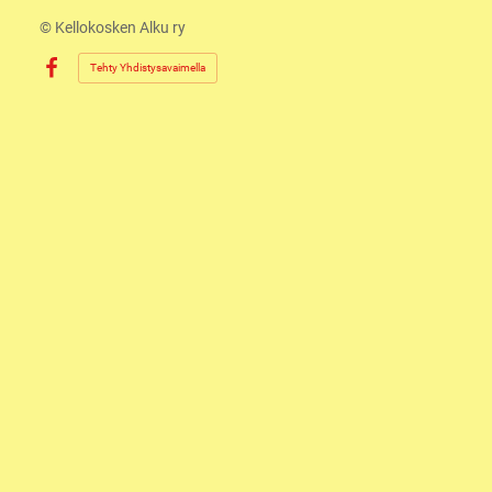
©
Kellokosken Alku ry
Tehty Yhdistysavaimella
Facebook