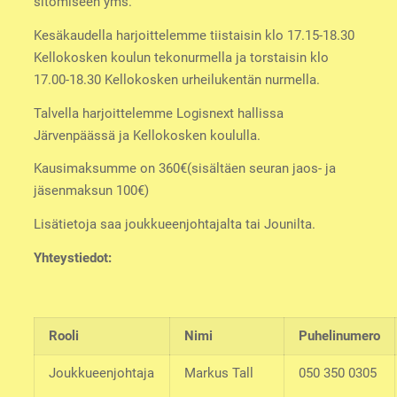
sitomiseen yms.
Kesäkaudella harjoittelemme tiistaisin klo 17.15-18.30
Kellokosken koulun tekonurmella ja torstaisin klo
17.00-18.30 Kellokosken urheilukentän nurmella.
Talvella harjoittelemme Logisnext hallissa
Järvenpäässä ja Kellokosken koululla.
Kausimaksumme on 360€(sisältäen seuran jaos- ja
jäsenmaksun 100€)
Lisätietoja saa joukkueenjohtajalta tai Jounilta.
Yhteystiedot:
Rooli
Nimi
Puhelinumero
Joukkueenjohtaja
Markus Tall
050 350 0305