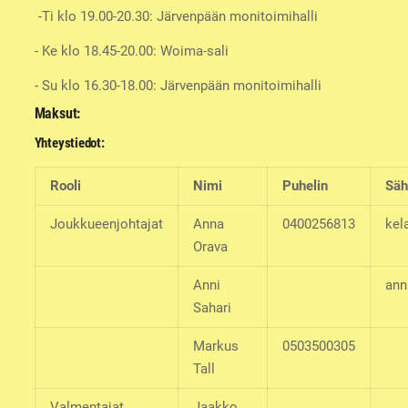
-Ti klo 19.00-20.30: Järvenpään monitoimihalli
- Ke klo 18.45-20.00: Woima-sali
- Su klo 16.30-18.00: Järvenpään monitoimihalli
Maksut:
Yhteystiedot:
Rooli
Nimi
Puhelin
Säh
Joukkueenjohtajat
Anna
0400256813
kel
Orava
Anni
ann
Sahari
Markus
0503500305
Tall
Valmentajat
Jaakko