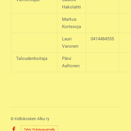
Hakolahti
Markus
Kortesoja
Lauri
0414484555
Varonen
Taloudenhoitaja
Päivi
Aaltonen
©
Kellokosken Alku ry
Tehty Yhdistysavaimella