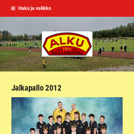
Siirry
Haku ja valikko
sivun
sisältöön
Kellokosken Alku ry
Jalkapallo 2012